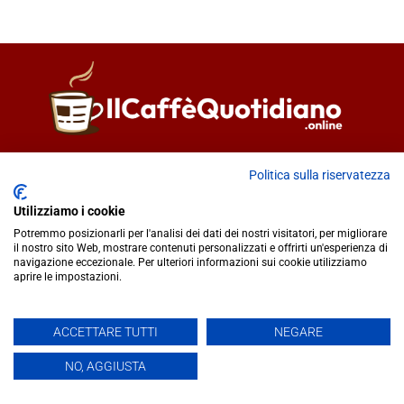
Direttore responsabile
Fiorella Falci
Politica sulla riservatezza
93100 Caltanissetta (CL)
redazione@ilcaffequotidiano.online
Utilizziamo i cookie
C.F. 92076900858
Potremmo posizionarli per l'analisi dei dati dei nostri visitatori, per migliorare
Chi siamo
il nostro sito Web, mostrare contenuti personalizzati e offrirti un'esperienza di
navigazione eccezionale. Per ulteriori informazioni sui cookie utilizziamo
Privacy & Cookie Policy
aprire le impostazioni.
IlCaffèQuotidiano.online è una testata giornalistica registrata
ACCETTARE TUTTI
NEGARE
presso il Tribunale di Caltanissetta n.02/2024 del 17/07/2024 |
NO, AGGIUSTA
Realizzato da
Creative Agency