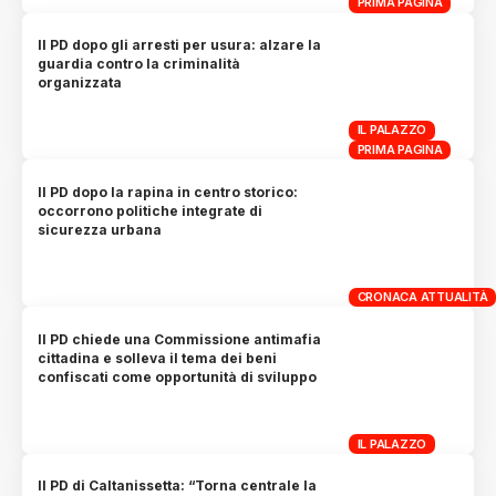
PRIMA PAGINA
Il PD dopo gli arresti per usura: alzare la
guardia contro la criminalità
organizzata
IL PALAZZO
PRIMA PAGINA
Il PD dopo la rapina in centro storico:
occorrono politiche integrate di
sicurezza urbana
CRONACA ATTUALITÀ
Il PD chiede una Commissione antimafia
cittadina e solleva il tema dei beni
confiscati come opportunità di sviluppo
IL PALAZZO
Il PD di Caltanissetta: “Torna centrale la