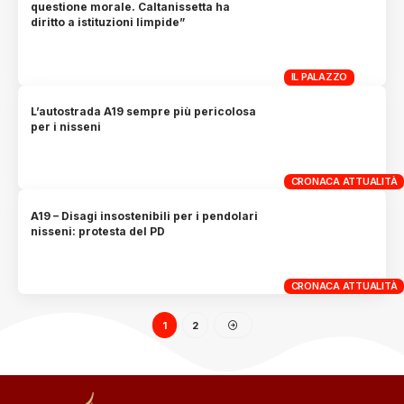
questione morale. Caltanissetta ha
diritto a istituzioni limpide”
IL PALAZZO
L’autostrada A19 sempre più pericolosa
per i nisseni
CRONACA ATTUALITÀ
A19 – Disagi insostenibili per i pendolari
nisseni: protesta del PD
CRONACA ATTUALITÀ
1
2