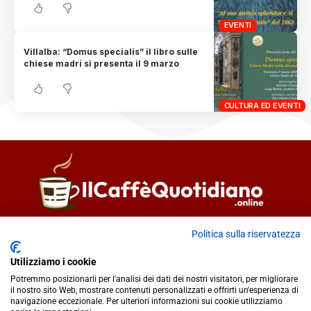
EVENTI
Villalba: “Domus specialis” il libro sulle
chiese madri si presenta il 9 marzo
CULTURA ED EVENTI
Direttore responsabile
Fiorella Falci
Politica sulla riservatezza
93100 Caltanissetta (CL)
Utilizziamo i cookie
redazione@ilcaffequotidiano.online
Potremmo posizionarli per l'analisi dei dati dei nostri visitatori, per migliorare
C.F. 92076900858
il nostro sito Web, mostrare contenuti personalizzati e offrirti un'esperienza di
Chi siamo
navigazione eccezionale. Per ulteriori informazioni sui cookie utilizziamo