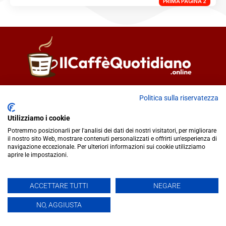
PRIMA PAGINA 2
Direttore responsabile
Fiorella Falci
Politica sulla riservatezza
93100 Caltanissetta (CL)
redazione@ilcaffequotidiano.online
Utilizziamo i cookie
C.F. 92076900858
Potremmo posizionarli per l'analisi dei dati dei nostri visitatori, per migliorare
il nostro sito Web, mostrare contenuti personalizzati e offrirti un'esperienza di
Chi siamo
navigazione eccezionale. Per ulteriori informazioni sui cookie utilizziamo
Privacy & Cookie Policy
aprire le impostazioni.
IlCaffèQuotidiano.online è una testata giornalistica registrata
ACCETTARE TUTTI
NEGARE
presso il Tribunale di Caltanissetta n.02/2024 del 17/07/2024 |
NO, AGGIUSTA
Realizzato da
Creative Agency