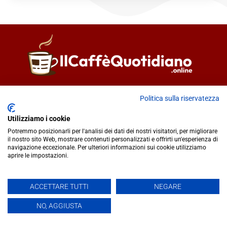
Direttore responsabile
Fiorella Falci
Politica sulla riservatezza
93100 Caltanissetta (CL)
redazione@ilcaffequotidiano.online
Utilizziamo i cookie
C.F. 92076900858
Potremmo posizionarli per l'analisi dei dati dei nostri visitatori, per migliorare
Chi siamo
il nostro sito Web, mostrare contenuti personalizzati e offrirti un'esperienza di
navigazione eccezionale. Per ulteriori informazioni sui cookie utilizziamo
Privacy & Cookie Policy
aprire le impostazioni.
IlCaffèQuotidiano.online è una testata giornalistica registrata
ACCETTARE TUTTI
NEGARE
presso il Tribunale di Caltanissetta n.02/2024 del 17/07/2024 |
NO, AGGIUSTA
Realizzato da
Creative Agency