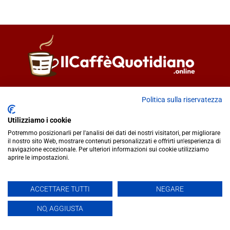
Direttore responsabile
Fiorella Falci
Politica sulla riservatezza
93100 Caltanissetta (CL)
redazione@ilcaffequotidiano.online
Utilizziamo i cookie
C.F. 92076900858
Potremmo posizionarli per l'analisi dei dati dei nostri visitatori, per migliorare
Chi siamo
il nostro sito Web, mostrare contenuti personalizzati e offrirti un'esperienza di
navigazione eccezionale. Per ulteriori informazioni sui cookie utilizziamo
Privacy & Cookie Policy
aprire le impostazioni.
IlCaffèQuotidiano.online è una testata giornalistica registrata
ACCETTARE TUTTI
NEGARE
presso il Tribunale di Caltanissetta n.02/2024 del 17/07/2024 |
NO, AGGIUSTA
Realizzato da
Creative Agency