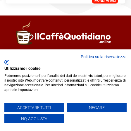
MONDI VITALI
Direttore responsabile
Fiorella Falci
Politica sulla riservatezza
93100 Caltanissetta (CL)
redazione@ilcaffequotidiano.online
Utilizziamo i cookie
C.F. 92076900858
Potremmo posizionarli per l'analisi dei dati dei nostri visitatori, per migliorare
il nostro sito Web, mostrare contenuti personalizzati e offrirti un'esperienza di
Chi siamo
navigazione eccezionale. Per ulteriori informazioni sui cookie utilizziamo
Privacy & Cookie Policy
aprire le impostazioni.
IlCaffèQuotidiano.online è una testata giornalistica registrata
ACCETTARE TUTTI
NEGARE
presso il Tribunale di Caltanissetta n.02/2024 del 17/07/2024 |
NO, AGGIUSTA
Realizzato da
Creative Agency