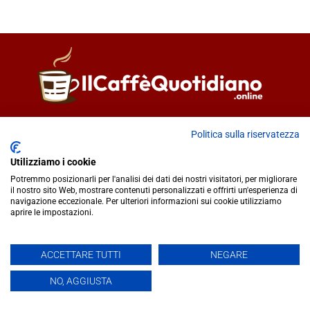
Direttore responsabile
Fiorella Falci
Politica sulla riservatezza
93100 Caltanissetta (CL)
redazione@ilcaffequotidiano.online
Utilizziamo i cookie
C.F. 92076900858
Potremmo posizionarli per l'analisi dei dati dei nostri visitatori, per migliorare
Chi siamo
il nostro sito Web, mostrare contenuti personalizzati e offrirti un'esperienza di
navigazione eccezionale. Per ulteriori informazioni sui cookie utilizziamo
Privacy & Cookie Policy
aprire le impostazioni.
IlCaffèQuotidiano.online è una testata giornalistica registrata
ACCETTARE TUTTI
NEGARE
presso il Tribunale di Caltanissetta n.02/2024 del 17/07/2024 |
NO, AGGIUSTA
Realizzato da
Creative Agency