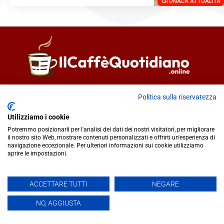
CRONACA ATTUALITÀ
Direttore responsabile
Fiorella Falci
Politica sulla riservatezza
93100 Caltanissetta (CL)
redazione@ilcaffequotidiano.online
Utilizziamo i cookie
C.F. 92076900858
Potremmo posizionarli per l'analisi dei dati dei nostri visitatori, per migliorare
il nostro sito Web, mostrare contenuti personalizzati e offrirti un'esperienza di
Chi siamo
navigazione eccezionale. Per ulteriori informazioni sui cookie utilizziamo
Privacy & Cookie Policy
aprire le impostazioni.
IlCaffèQuotidiano.online è una testata giornalistica registrata
ACCETTARE TUTTI
NEGARE
presso il Tribunale di Caltanissetta n.02/2024 del 17/07/2024 |
NO, AGGIUSTA
Realizzato da
Creative Agency