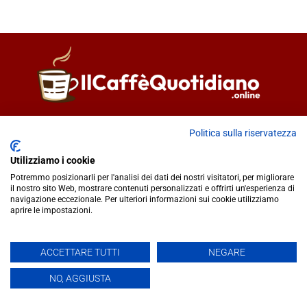
Direttore responsabile
Fiorella Falci
Politica sulla riservatezza
93100 Caltanissetta (CL)
redazione@ilcaffequotidiano.online
Utilizziamo i cookie
C.F. 92076900858
Potremmo posizionarli per l'analisi dei dati dei nostri visitatori, per migliorare
Chi siamo
il nostro sito Web, mostrare contenuti personalizzati e offrirti un'esperienza di
navigazione eccezionale. Per ulteriori informazioni sui cookie utilizziamo
Privacy & Cookie Policy
aprire le impostazioni.
IlCaffèQuotidiano.online è una testata giornalistica registrata
ACCETTARE TUTTI
NEGARE
presso il Tribunale di Caltanissetta n.02/2024 del 17/07/2024 |
NO, AGGIUSTA
Realizzato da
Creative Agency