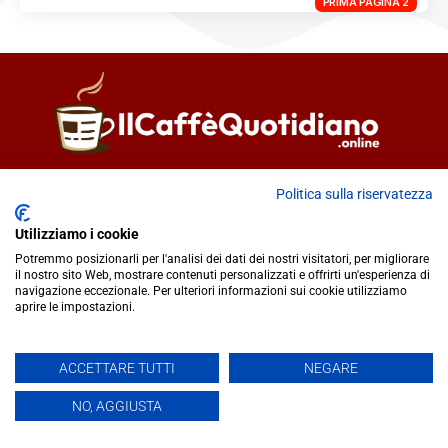
PRIMA PAGINA 2
Direttore responsabile
Fiorella Falci
Politica sulla riservatezza
93100 Caltanissetta (CL)
redazione@ilcaffequotidiano.online
Utilizziamo i cookie
C.F. 92076900858
Potremmo posizionarli per l'analisi dei dati dei nostri visitatori, per migliorare
il nostro sito Web, mostrare contenuti personalizzati e offrirti un'esperienza di
Chi siamo
navigazione eccezionale. Per ulteriori informazioni sui cookie utilizziamo
Privacy & Cookie Policy
aprire le impostazioni.
IlCaffèQuotidiano.online è una testata giornalistica registrata
ACCETTARE TUTTI
NEGARE
presso il Tribunale di Caltanissetta n.02/2024 del 17/07/2024 |
NO, AGGIUSTA
Realizzato da
Creative Agency