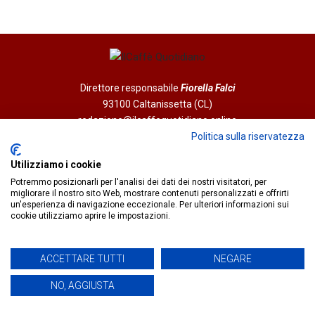
Direttore responsabile
Fiorella Falci
93100 Caltanissetta (CL)
redazione@ilcaffequotidiano.online
C.F. 92076900858
Politica sulla riservatezza
Chi siamo
Utilizziamo i cookie
Privacy & Cookie Policy
Potremmo posizionarli per l'analisi dei dati dei nostri visitatori, per
migliorare il nostro sito Web, mostrare contenuti personalizzati e offrirti
un'esperienza di navigazione eccezionale. Per ulteriori informazioni sui
IlCaffèQuotidiano.online è una testata giornalistica registrata
cookie utilizziamo aprire le impostazioni.
presso il Tribunale di Caltanissetta n.02/2024 del 17/07/2024 |
Realizzato da
Creative Agency
ACCETTARE TUTTI
NEGARE
NO, AGGIUSTA