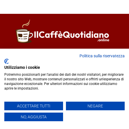
Direttore responsabile
Fiorella Falci
Politica sulla riservatezza
93100 Caltanissetta (CL)
redazione@ilcaffequotidiano.online
Utilizziamo i cookie
C.F. 92076900858
Potremmo posizionarli per l'analisi dei dati dei nostri visitatori, per migliorare
Chi siamo
il nostro sito Web, mostrare contenuti personalizzati e offrirti un'esperienza di
navigazione eccezionale. Per ulteriori informazioni sui cookie utilizziamo
Privacy & Cookie Policy
aprire le impostazioni.
IlCaffèQuotidiano.online è una testata giornalistica registrata
ACCETTARE TUTTI
NEGARE
presso il Tribunale di Caltanissetta n.02/2024 del 17/07/2024 |
NO, AGGIUSTA
Realizzato da
Creative Agency