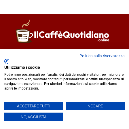
Direttore responsabile
Fiorella Falci
Politica sulla riservatezza
93100 Caltanissetta (CL)
redazione@ilcaffequotidiano.online
Utilizziamo i cookie
C.F. 92076900858
Potremmo posizionarli per l'analisi dei dati dei nostri visitatori, per migliorare
Chi siamo
il nostro sito Web, mostrare contenuti personalizzati e offrirti un'esperienza di
navigazione eccezionale. Per ulteriori informazioni sui cookie utilizziamo
Privacy & Cookie Policy
aprire le impostazioni.
IlCaffèQuotidiano.online è una testata giornalistica registrata
ACCETTARE TUTTI
NEGARE
presso il Tribunale di Caltanissetta n.02/2024 del 17/07/2024 |
NO, AGGIUSTA
Realizzato da
Creative Agency