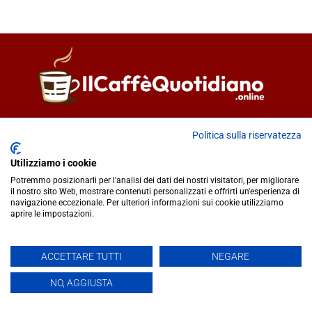
Direttore responsabile
Fiorella Falci
Politica sulla riservatezza
93100 Caltanissetta (CL)
redazione@ilcaffequotidiano.online
Utilizziamo i cookie
C.F. 92076900858
Potremmo posizionarli per l'analisi dei dati dei nostri visitatori, per migliorare
Chi siamo
il nostro sito Web, mostrare contenuti personalizzati e offrirti un'esperienza di
navigazione eccezionale. Per ulteriori informazioni sui cookie utilizziamo
Privacy & Cookie Policy
aprire le impostazioni.
IlCaffèQuotidiano.online è una testata giornalistica registrata
ACCETTARE TUTTI
NEGARE
presso il Tribunale di Caltanissetta n.02/2024 del 17/07/2024 |
NO, AGGIUSTA
Realizzato da
Creative Agency