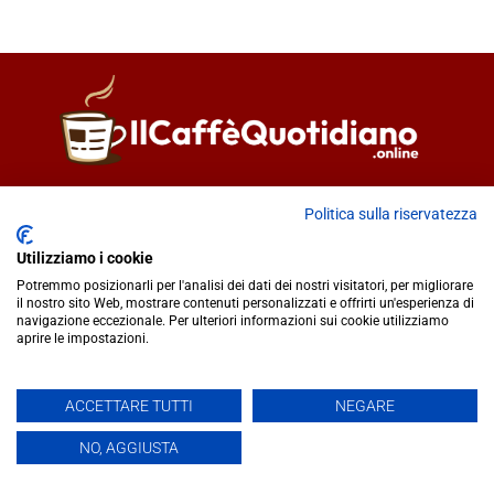
Direttore responsabile
Fiorella Falci
Politica sulla riservatezza
93100 Caltanissetta (CL)
redazione@ilcaffequotidiano.online
Utilizziamo i cookie
C.F. 92076900858
Potremmo posizionarli per l'analisi dei dati dei nostri visitatori, per migliorare
Chi siamo
il nostro sito Web, mostrare contenuti personalizzati e offrirti un'esperienza di
navigazione eccezionale. Per ulteriori informazioni sui cookie utilizziamo
Privacy & Cookie Policy
aprire le impostazioni.
IlCaffèQuotidiano.online è una testata giornalistica registrata
ACCETTARE TUTTI
NEGARE
presso il Tribunale di Caltanissetta n.02/2024 del 17/07/2024 |
NO, AGGIUSTA
Realizzato da
Creative Agency