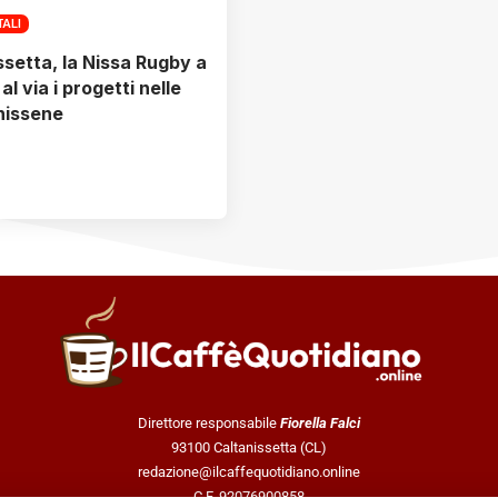
TALI
ssetta, la Nissa Rugby a
al via i progetti nelle
nissene
Direttore responsabile
Fiorella Falci
93100 Caltanissetta (CL)
redazione@ilcaffequotidiano.online
C.F. 92076900858