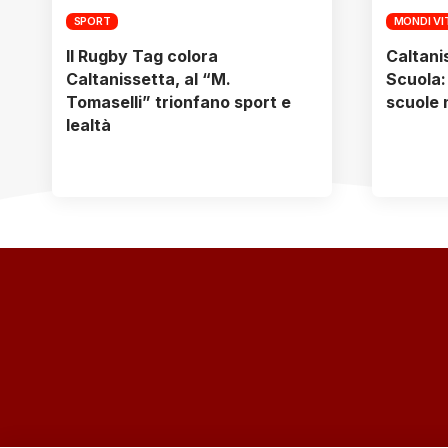
SPORT
MONDI VI
Il Rugby Tag colora
Caltani
Caltanissetta, al “M.
Scuola: 
Tomaselli” trionfano sport e
scuole 
lealtà