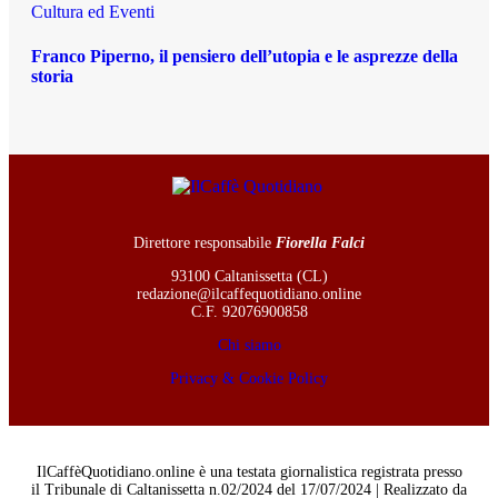
Cultura ed Eventi
Franco Piperno, il pensiero dell’utopia e le asprezze della
storia
Direttore responsabile
Fiorella Falci
93100 Caltanissetta (CL)
redazione@ilcaffequotidiano.online
C.F. 92076900858
Chi siamo
Privacy & Cookie Policy
IlCaffèQuotidiano.online è una testata giornalistica registrata presso
il Tribunale di Caltanissetta n.02/2024 del 17/07/2024 | Realizzato da