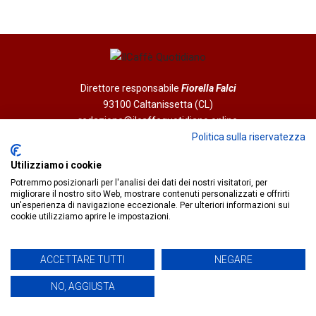
Direttore responsabile
Fiorella Falci
93100 Caltanissetta (CL)
redazione@ilcaffequotidiano.online
C.F. 92076900858
Politica sulla riservatezza
Chi siamo
Utilizziamo i cookie
Privacy & Cookie Policy
Potremmo posizionarli per l'analisi dei dati dei nostri visitatori, per
migliorare il nostro sito Web, mostrare contenuti personalizzati e offrirti
un'esperienza di navigazione eccezionale. Per ulteriori informazioni sui
IlCaffèQuotidiano.online è una testata giornalistica registrata
cookie utilizziamo aprire le impostazioni.
presso il Tribunale di Caltanissetta n.02/2024 del 17/07/2024 |
Realizzato da
Creative Agency
ACCETTARE TUTTI
NEGARE
NO, AGGIUSTA