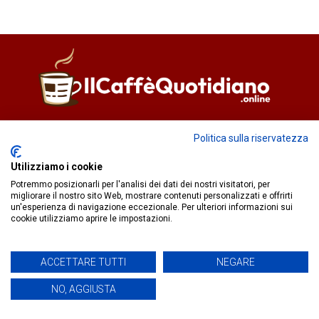
Direttore responsabile
Fiorella Falci
Politica sulla riservatezza
93100 Caltanissetta (CL)
redazione@ilcaffequotidiano.online
Utilizziamo i cookie
C.F. 92076900858
Potremmo posizionarli per l'analisi dei dati dei nostri visitatori, per
Chi siamo
migliorare il nostro sito Web, mostrare contenuti personalizzati e offrirti
un'esperienza di navigazione eccezionale. Per ulteriori informazioni sui
Privacy & Cookie Policy
cookie utilizziamo aprire le impostazioni.
IlCaffèQuotidiano.online è una testata giornalistica registrata
ACCETTARE TUTTI
NEGARE
presso il Tribunale di Caltanissetta n.02/2024 del 17/07/2024 |
NO, AGGIUSTA
Realizzato da
Creative Agency