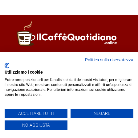
Direttore responsabile
Fiorella Falci
Politica sulla riservatezza
93100 Caltanissetta (CL)
redazione@ilcaffequotidiano.online
Utilizziamo i cookie
C.F. 92076900858
Potremmo posizionarli per l'analisi dei dati dei nostri visitatori, per migliorare
Chi siamo
il nostro sito Web, mostrare contenuti personalizzati e offrirti un'esperienza di
navigazione eccezionale. Per ulteriori informazioni sui cookie utilizziamo
Privacy & Cookie Policy
aprire le impostazioni.
IlCaffèQuotidiano.online è una testata giornalistica registrata
ACCETTARE TUTTI
NEGARE
presso il Tribunale di Caltanissetta n.02/2024 del 17/07/2024 |
NO, AGGIUSTA
Realizzato da
Creative Agency