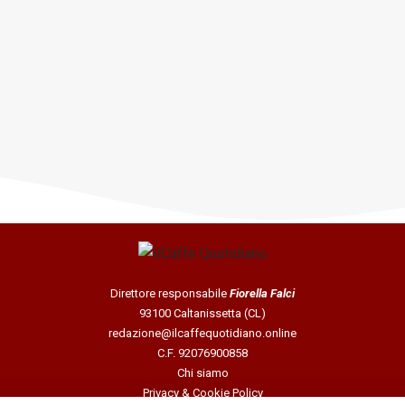
Direttore responsabile
Fiorella Falci
93100 Caltanissetta (CL)
redazione@ilcaffequotidiano.online
C.F. 92076900858
Chi siamo
Privacy & Cookie Policy