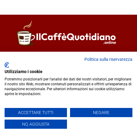
Direttore responsabile
Fiorella Falci
Politica sulla riservatezza
93100 Caltanissetta (CL)
redazione@ilcaffequotidiano.online
Utilizziamo i cookie
C.F. 92076900858
Potremmo posizionarli per l'analisi dei dati dei nostri visitatori, per migliorare
Chi siamo
il nostro sito Web, mostrare contenuti personalizzati e offrirti un'esperienza di
navigazione eccezionale. Per ulteriori informazioni sui cookie utilizziamo
Privacy & Cookie Policy
aprire le impostazioni.
IlCaffèQuotidiano.online è una testata giornalistica registrata
ACCETTARE TUTTI
NEGARE
presso il Tribunale di Caltanissetta n.02/2024 del 17/07/2024 |
NO, AGGIUSTA
Realizzato da
Creative Agency