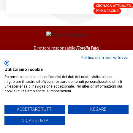
CRONACA ATTUALITÀ
PRIMA PAGINA
Direttore responsabile
Fiorella Falci
93100 Caltanissetta (CL)
Politica sulla riservatezza
redazione@ilcaffequotidiano.online
C.F. 92076900858
Utilizziamo i cookie
Chi siamo
Potremmo posizionarli per l'analisi dei dati dei nostri visitatori, per
migliorare il nostro sito Web, mostrare contenuti personalizzati e offrirti
Privacy & Cookie Policy
un'esperienza di navigazione eccezionale. Per ulteriori informazioni sui
cookie utilizziamo aprire le impostazioni.
IlCaffèQuotidiano.online è una testata giornalistica registrata
presso il Tribunale di Caltanissetta n.02/2024 del 17/07/2024 |
ACCETTARE TUTTI
NEGARE
Realizzato da
Creative Agency
NO, AGGIUSTA