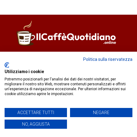
Direttore responsabile
Fiorella Falci
Politica sulla riservatezza
93100 Caltanissetta (CL)
redazione@ilcaffequotidiano.online
Utilizziamo i cookie
C.F. 92076900858
Potremmo posizionarli per l'analisi dei dati dei nostri visitatori, per
Chi siamo
migliorare il nostro sito Web, mostrare contenuti personalizzati e offrirti
un'esperienza di navigazione eccezionale. Per ulteriori informazioni sui
Privacy & Cookie Policy
cookie utilizziamo aprire le impostazioni.
IlCaffèQuotidiano.online è una testata giornalistica registrata
ACCETTARE TUTTI
NEGARE
presso il Tribunale di Caltanissetta n.02/2024 del 17/07/2024 |
NO, AGGIUSTA
Realizzato da
Creative Agency