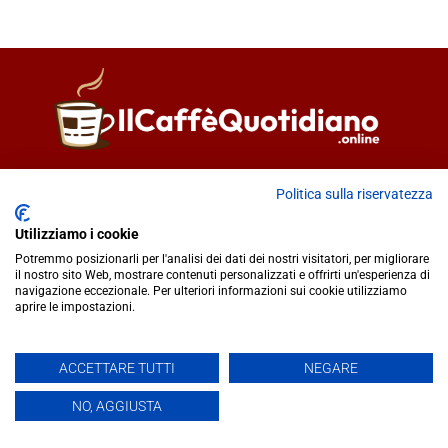
Direttore responsabile
Fiorella Falci
Politica sulla riservatezza
93100 Caltanissetta (CL)
redazione@ilcaffequotidiano.online
Utilizziamo i cookie
C.F. 92076900858
Potremmo posizionarli per l'analisi dei dati dei nostri visitatori, per migliorare
Chi siamo
il nostro sito Web, mostrare contenuti personalizzati e offrirti un'esperienza di
navigazione eccezionale. Per ulteriori informazioni sui cookie utilizziamo
Privacy & Cookie Policy
aprire le impostazioni.
IlCaffèQuotidiano.online è una testata giornalistica registrata
ACCETTARE TUTTI
NEGARE
presso il Tribunale di Caltanissetta n.02/2024 del 17/07/2024 |
NO, AGGIUSTA
Realizzato da
Creative Agency