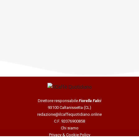
Direttore responsabile
Fiorella Falci
93100 Caltanissetta (CL)
redazione@ilcaffequotidiano.online
C.F. 92076900858
Chi siamo
Privacy & Cookie Policy