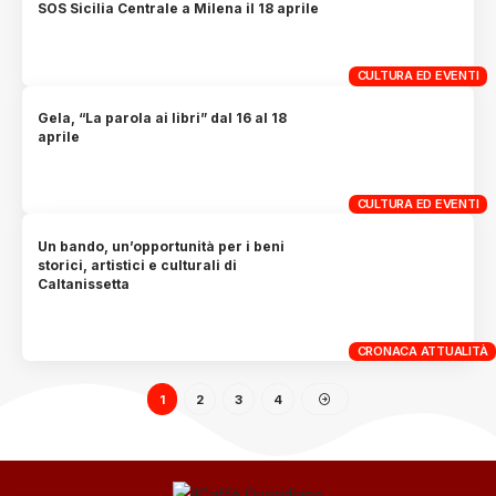
SOS Sicilia Centrale a Milena il 18 aprile
CULTURA ED EVENTI
Gela, “La parola ai libri” dal 16 al 18
aprile
CULTURA ED EVENTI
Un bando, un’opportunità per i beni
storici, artistici e culturali di
Caltanissetta
CRONACA ATTUALITÀ
1
2
3
4