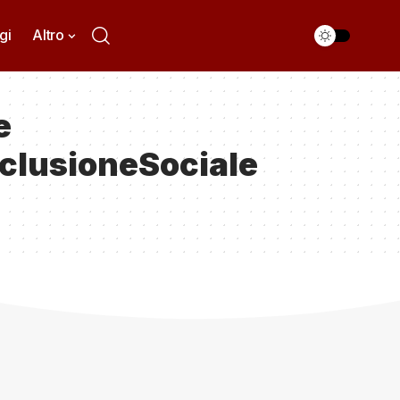
gi
Altro
e
nclusioneSociale