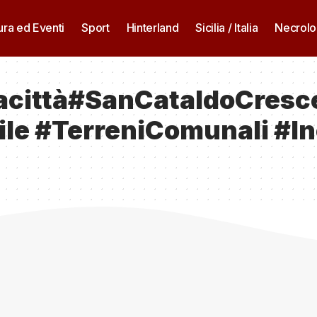
ura ed Eventi
Sport
Hinterland
Sicilia / Italia
Necrolo
acittà#SanCataldoCresc
ile #TerreniComunali #I