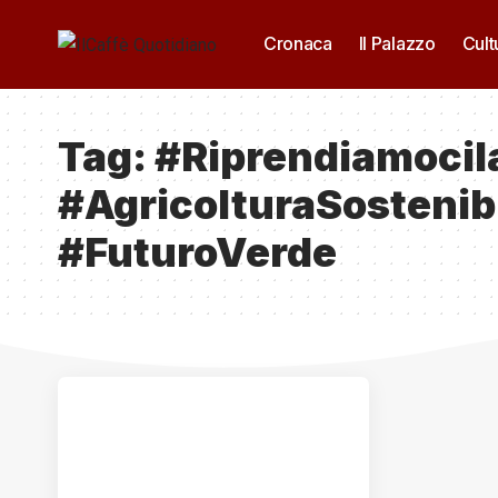
Cronaca
Il Palazzo
Cult
Tag:
#Riprendiamocil
#AgricolturaSostenib
#FuturoVerde