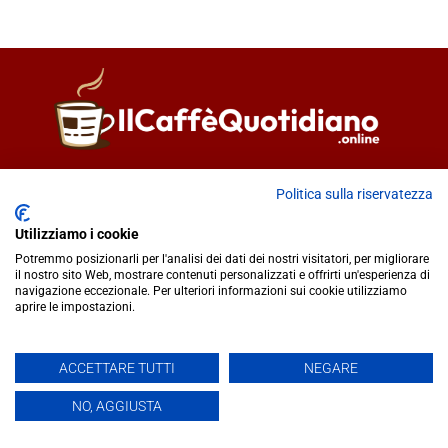
Direttore responsabile
Fiorella Falci
Politica sulla riservatezza
93100 Caltanissetta (CL)
redazione@ilcaffequotidiano.online
Utilizziamo i cookie
C.F. 92076900858
Potremmo posizionarli per l'analisi dei dati dei nostri visitatori, per migliorare
Chi siamo
il nostro sito Web, mostrare contenuti personalizzati e offrirti un'esperienza di
navigazione eccezionale. Per ulteriori informazioni sui cookie utilizziamo
Privacy & Cookie Policy
aprire le impostazioni.
IlCaffèQuotidiano.online è una testata giornalistica registrata
ACCETTARE TUTTI
NEGARE
presso il Tribunale di Caltanissetta n.02/2024 del 17/07/2024 |
NO, AGGIUSTA
Realizzato da
Creative Agency