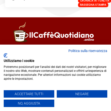
CRONACA ATTUALITÀ
RASSEGNA STAMPA
Direttore responsabile
Fiorella Falci
Politica sulla riservatezza
93100 Caltanissetta (CL)
Utilizziamo i cookie
redazione@ilcaffequotidiano.online
Potremmo posizionarli per l'analisi dei dati dei nostri visitatori, per migliorare
C.F. 92076900858
il nostro sito Web, mostrare contenuti personalizzati e offrirti un'esperienza di
Chi siamo
navigazione eccezionale. Per ulteriori informazioni sui cookie utilizziamo
Privacy & Cookie Policy
aprire le impostazioni.
ACCETTARE TUTTI
NEGARE
IlCaffèQuotidiano.online è una testata giornalistica registrata
presso il Tribunale di Caltanissetta n.02/2024 del 17/07/2024 |
NO, AGGIUSTA
Realizzato da
Creative Agency