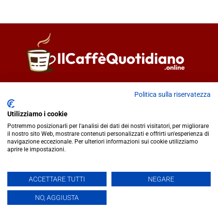
Direttore responsabile
Fiorella Falci
Politica sulla riservatezza
93100 Caltanissetta (CL)
redazione@ilcaffequotidiano.online
Utilizziamo i cookie
C.F. 92076900858
Potremmo posizionarli per l'analisi dei dati dei nostri visitatori, per migliorare
Chi siamo
il nostro sito Web, mostrare contenuti personalizzati e offrirti un'esperienza di
navigazione eccezionale. Per ulteriori informazioni sui cookie utilizziamo
Privacy & Cookie Policy
aprire le impostazioni.
IlCaffèQuotidiano.online è una testata giornalistica registrata
ACCETTARE TUTTI
NEGARE
presso il Tribunale di Caltanissetta n.02/2024 del 17/07/2024 |
NO, AGGIUSTA
Realizzato da
Creative Agency