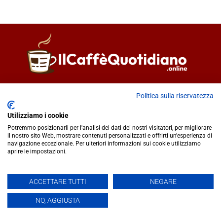
Direttore responsabile
Fiorella Falci
Politica sulla riservatezza
93100 Caltanissetta (CL)
redazione@ilcaffequotidiano.online
Utilizziamo i cookie
C.F. 92076900858
Potremmo posizionarli per l'analisi dei dati dei nostri visitatori, per migliorare
Chi siamo
il nostro sito Web, mostrare contenuti personalizzati e offrirti un'esperienza di
navigazione eccezionale. Per ulteriori informazioni sui cookie utilizziamo
Privacy & Cookie Policy
aprire le impostazioni.
IlCaffèQuotidiano.online è una testata giornalistica registrata
ACCETTARE TUTTI
NEGARE
presso il Tribunale di Caltanissetta n.02/2024 del 17/07/2024 |
NO, AGGIUSTA
Realizzato da
Creative Agency