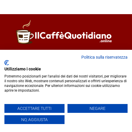
Direttore responsabile
Fiorella Falci
Politica sulla riservatezza
93100 Caltanissetta (CL)
redazione@ilcaffequotidiano.online
Utilizziamo i cookie
C.F. 92076900858
Potremmo posizionarli per l'analisi dei dati dei nostri visitatori, per migliorare
Chi siamo
il nostro sito Web, mostrare contenuti personalizzati e offrirti un'esperienza di
navigazione eccezionale. Per ulteriori informazioni sui cookie utilizziamo
Privacy & Cookie Policy
aprire le impostazioni.
IlCaffèQuotidiano.online è una testata giornalistica registrata
ACCETTARE TUTTI
NEGARE
presso il Tribunale di Caltanissetta n.02/2024 del 17/07/2024 |
NO, AGGIUSTA
Realizzato da
Creative Agency