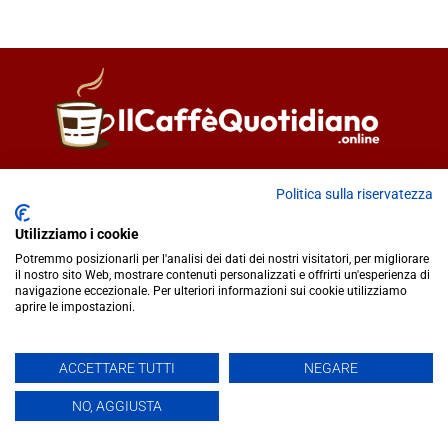
Direttore responsabile
Fiorella Falci
Politica sulla riservatezza
93100 Caltanissetta (CL)
redazione@ilcaffequotidiano.online
Utilizziamo i cookie
C.F. 92076900858
Potremmo posizionarli per l'analisi dei dati dei nostri visitatori, per migliorare
Chi siamo
il nostro sito Web, mostrare contenuti personalizzati e offrirti un'esperienza di
navigazione eccezionale. Per ulteriori informazioni sui cookie utilizziamo
Privacy & Cookie Policy
aprire le impostazioni.
IlCaffèQuotidiano.online è una testata giornalistica registrata
ACCETTARE TUTTI
NEGARE
presso il Tribunale di Caltanissetta n.02/2024 del 17/07/2024 |
NO, AGGIUSTA
Realizzato da
Creative Agency