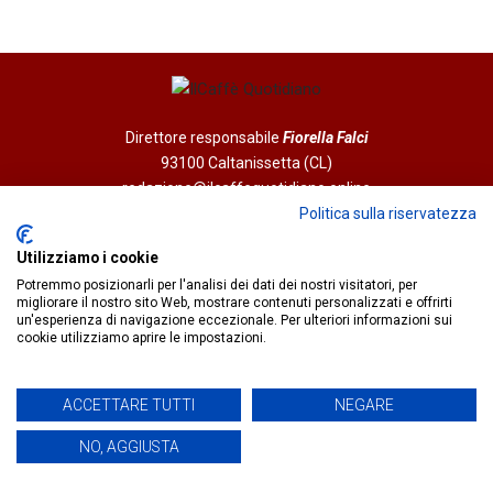
Direttore responsabile
Fiorella Falci
93100 Caltanissetta (CL)
redazione@ilcaffequotidiano.online
C.F. 92076900858
Politica sulla riservatezza
Chi siamo
Utilizziamo i cookie
Privacy & Cookie Policy
Potremmo posizionarli per l'analisi dei dati dei nostri visitatori, per
migliorare il nostro sito Web, mostrare contenuti personalizzati e offrirti
un'esperienza di navigazione eccezionale. Per ulteriori informazioni sui
IlCaffèQuotidiano.online è una testata giornalistica registrata
cookie utilizziamo aprire le impostazioni.
presso il Tribunale di Caltanissetta n.02/2024 del 17/07/2024 |
Realizzato da
Creative Agency
ACCETTARE TUTTI
NEGARE
NO, AGGIUSTA