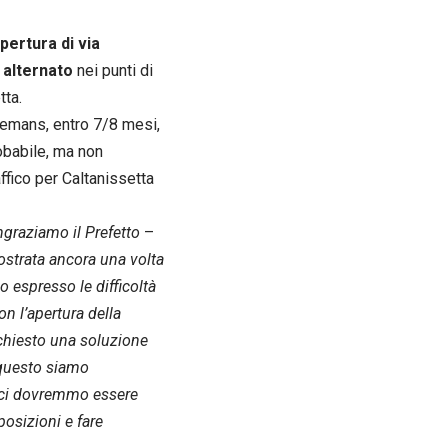
pertura di via
 alternato
nei punti di
tta.
remans, entro 7/8 mesi,
obabile, ma non
affico per Caltanissetta
ngraziamo il Prefetto
–
ostrata ancora una volta
o espresso le difficoltà
n l’apertura della
 chiesto una soluzione
 questo siamo
daci dovremmo essere
posizioni e fare