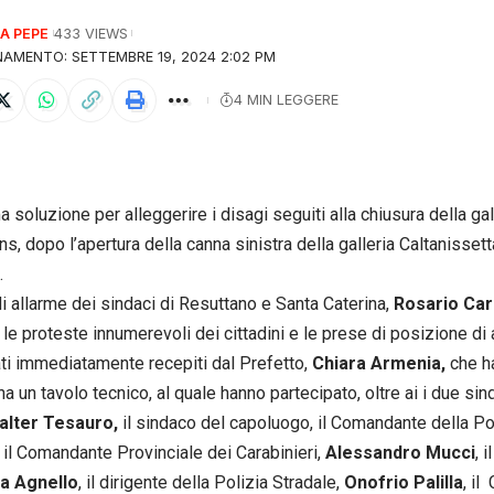
A PEPE
433 VIEWS
AMENTO: SETTEMBRE 19, 2024 2:02 PM
4 MIN LEGGERE
 soluzione per alleggerire i disagi seguiti alla chiusura della gall
s, dopo l’apertura della canna sinistra della galleria Caltanissett
.
 di allarme dei sindaci di Resuttano e Santa Caterina,
Rosario Ca
, le proteste innumerevoli dei cittadini e le prese di posizione di 
ti immediatamente recepiti dal Prefetto,
Chiara Armenia,
che h
na un tavolo tecnico, al quale hanno partecipato, oltre ai i due si
lter Tesauro,
il sindaco del capoluogo, il Comandante della Po
, il Comandante Provinciale dei Carabinieri,
Alessandro Mucci
, 
na Agnello
, il dirigente della Polizia Stradale,
Onofrio Palilla
, i