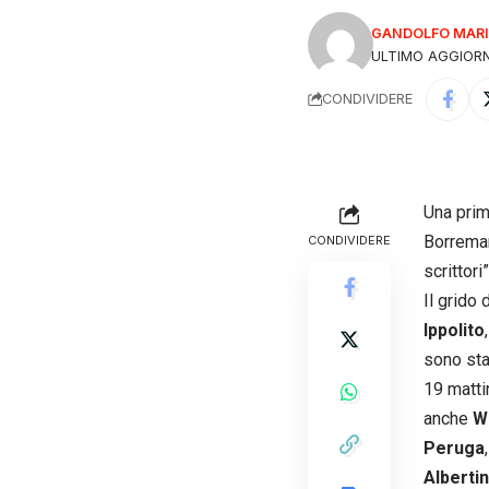
GANDOLFO MARI
ULTIMO AGGIORN
CONDIVIDERE
Una prima
Borreman
CONDIVIDERE
scrittori”
Il grido
Ippolito
sono sta
19 matti
anche
Wa
Peruga
Alberti