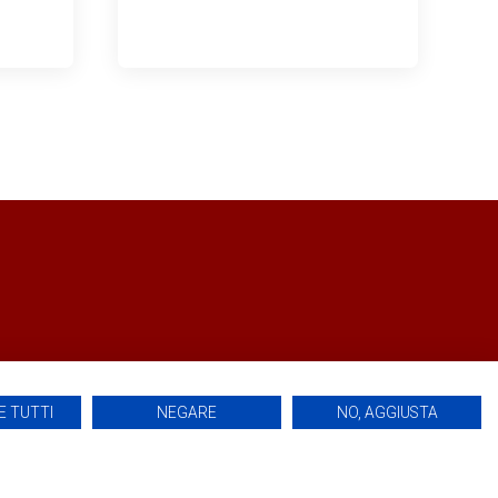
 TUTTI
NEGARE
NO, AGGIUSTA
07/2024 | Realizzato da
Creative Agency