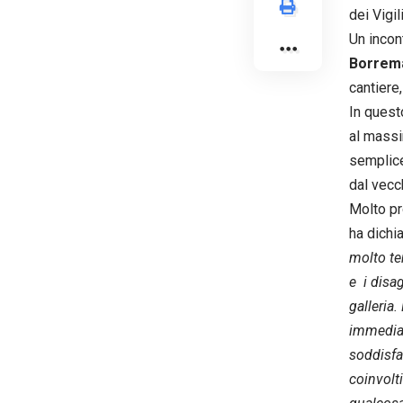
dei Vigi
Un incon
Borrem
cantiere
In quest
al massi
semplice,
dal vecch
Molto pr
ha dichi
molto te
e i disa
galleria
immediat
soddisfa
coinvolt