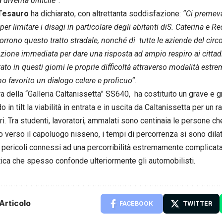
diventa difficile
”.
Tesauro
ha dichiarato, con altrettanta soddisfazione:
“Ci premeva
er limitare i disagi in particolare degli abitanti diS. Caterina e R
orrono questo tratto stradale, nonché di tutte le aziende del circ
zione immediata per dare una risposta ad ampio respiro ai cittadi
ato in questi giorni le proprie difficoltà attraverso modalità estr
o favorito un dialogo celere e proficuo”.
ra della “Galleria Caltanissetta” SS640, ha costituito un grave e 
in tilt la viabilità in entrata e in uscita da Caltanissetta per un r
ri. Tra studenti, lavoratori, ammalati sono centinaia le persone ch
 verso il capoluogo nisseno, i tempi di percorrenza si sono dilat
 i pericoli connessi ad una percorribilità estremamente complicat
ica che spesso confonde ulteriormente gli automobilisti.
Articolo
FACEBOOK
TWITTER