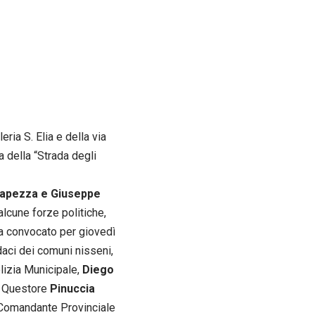
eria S. Elia e della via
a della “Strada degli
rapezza e Giuseppe
alcune forze politiche,
a convocato per giovedì
ndaci dei comuni nisseni,
lizia Municipale,
Diego
il Questore
Pinuccia
l Comandante Provinciale