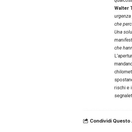
qualcosa 
Walter 
urgenza p
che perc
Una solu
manifest
che hann
L’apertu
mandando 
chilomet
spostano
rischi e
segnalet
Condividi Questo 