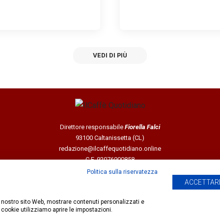
VEDI DI PIÙ
Direttore responsabile
Fiorella Falci
93100 Caltanissetta (CL)
redazione@ilcaffequotidiano.online
C.F. 92076900858
Chi siamo
Politica sulla riservatezza
Privacy & Cookie Policy
ACCETTARE
 il nostro sito Web, mostrare contenuti personalizzati e
 cookie utilizziamo aprire le impostazioni.
 giornalistica registrata presso il Tribunale di Caltanissetta n.02/2024 del 17/