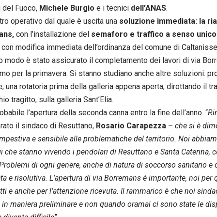
li del Fuoco,
Michele Burgio
e i tecnici
dell’ANAS
.
tro operativo dal quale è uscita una
soluzione immediata: la ria
ans,
con l’installazione del
semaforo e traffico a senso unico
, con modifica immediata dell’ordinanza del comune di Caltanisse
o modo è stato assicurato il completamento dei lavori di via Bor
mo per la primavera. Si stanno studiano anche altre soluzioni: pr
 una rotatoria prima della galleria appena aperta, dirottando il tr
io tragitto, sulla galleria Sant’Elia.
obabile l’apertura della seconda canna entro la fine dell’anno. “
Ri
arato il sindaco di Resuttano,
Rosario Carapezza
–
che si è dim
mpestiva e sensibile alle problematiche del territorio. Noi abbiam
gi che stanno vivendo i pendolari di Resuttano e Santa Caterina, co
. Problemi di ogni genere, anche di natura di soccorso sanitario e
a e risolutiva. L’apertura di via Borremans è importante, noi per
tti e anche per l’attenzione ricevuta. Il rammarico è che noi sin
i in maniera preliminare e non quando oramai ci sono state le dis