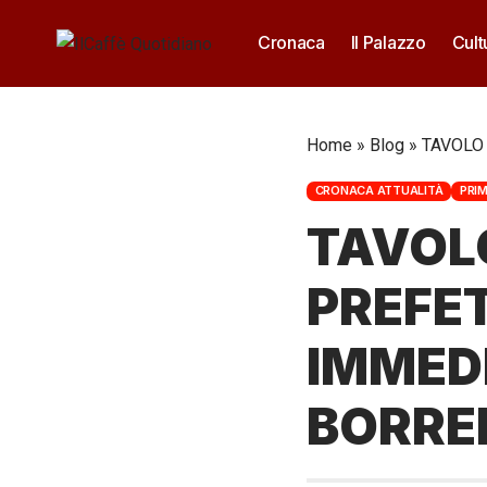
Cronaca
Il Palazzo
Cult
Home
»
Blog
»
TAVOLO
CRONACA ATTUALITÀ
PRIM
TAVOLO
PREFE
IMMED
BORR