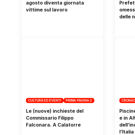
agosto diventa giornata
Prefett
vittime sul lavoro
omessi
delle 
CULTURA ED EVENTI
PRIMA PAGINA 2
CRONAC
Le (nuove) inchieste del
Piscin
Commissario Filippo
e in A
Falconara. A Calatorre
dell’i
l’Italia