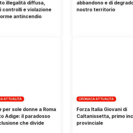
o illegalità diffusa,
abbandono e di degrado
 controlli e violazione
nostro territorio
norme antincendio
A ATTUALITÀ
CRONACA ATTUALITÀ
e per sole donne a Roma
Forza Italia Giovani di
lto Adige: il paradosso
Caltanissetta, primo in
nclusione che divide
provinciale