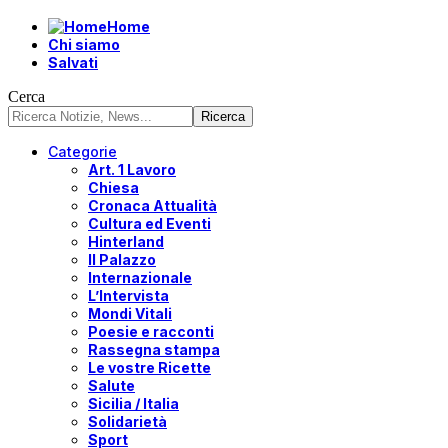
Home
Chi siamo
Salvati
Cerca
Categorie
Art. 1 Lavoro
Chiesa
Cronaca Attualità
Cultura ed Eventi
Hinterland
Il Palazzo
Internazionale
L’Intervista
Mondi Vitali
Poesie e racconti
Rassegna stampa
Le vostre Ricette
Salute
Sicilia / Italia
Solidarietà
Sport