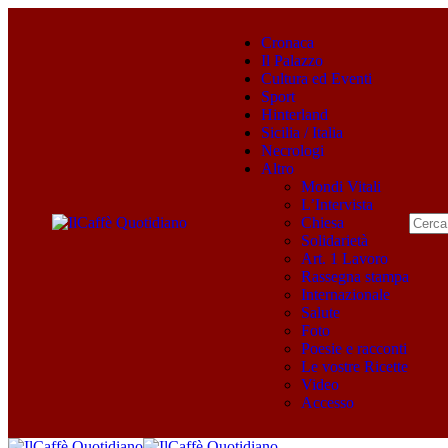
Cronaca
Il Palazzo
Cultura ed Eventi
Sport
Hinterland
Sicilia / Italia
Necrologi
Altro
Mondi Vitali
L’Intervista
Chiesa
Solidarietà
Art. 1 Lavoro
Rassegna stampa
Internazionale
Salute
Foto
Poesie e racconti
Le vostre Ricette
Video
Accesso