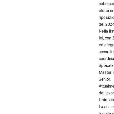
abbracci
eletta i
riposizi
del 2024
Nella li
lei, con
ed elegg
accordi 
coordina
Sposata 
Master i
Senior.
Attualme
del lavo
l’istruzi
La sua e
è stata 