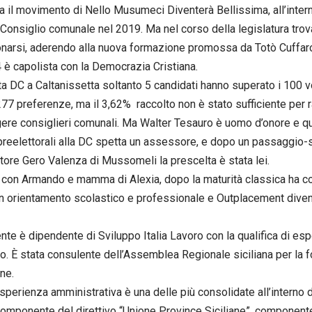
a il movimento di Nello Musumeci Diventerà Bellissima, all’interno
n Consiglio comunale nel 2019. Ma nel corso della legislatura tro
onarsi, aderendo alla nuova formazione promossa da Totò Cuffaro
 è capolista con la Democrazia Cristiana.
sta DC a Caltanissetta soltanto 5 candidati hanno superato i 100 vot
 277 preferenze, ma il 3,62% raccolto non è stato sufficiente per
ere consiglieri comunali. Ma Walter Tesauro è uomo d’onore e qu
preelettorali alla DC spetta un assessore, e dopo un passaggio-
tore Gero Valenza di Mussomeli la prescelta è stata lei.
con Armando e mamma di Alexia, dopo la maturità classica ha co
n orientamento scolastico e professionale e Outplacement diven
nte è dipendente di Sviluppo Italia Lavoro con la qualifica di espe
ro. È stata consulente dell’Assemblea Regionale siciliana per la
one.
sperienza amministrativa è una delle più consolidate all’interno d
componente del direttivo “Unione Province Siciliane”, componen