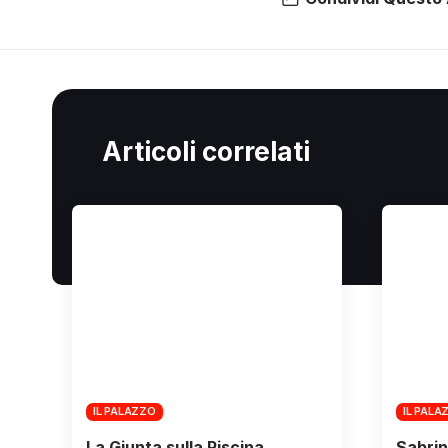
Articoli correlati
IL PALAZZO
IL PALA
La Giunta sulla Piscina
Sabrin