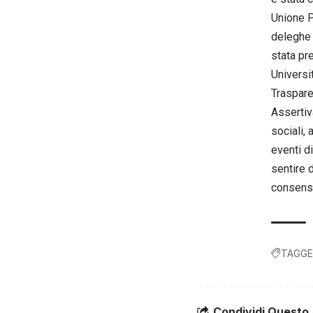
Unione P
deleghe 
stata pr
Universi
Traspare
Assertiv
sociali,
eventi d
sentire 
consens
TAGGE
Condividi Questo 