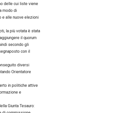
 delle cui liste viene
va modo di
 e alle nuove elezioni
i, la più votata è stata
 raggiungere il quorum
indi secondo gli
segnaposto con il
nseguito diversi
tando Orientatore
rto in politiche attive
 formazione e
ella Giunta Tesauro:
te di commissione