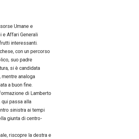
Risorse Umane e
 e Affari Generali
utti interessanti.
itichese, con un percorso
olico, suo padre
tura, si è candidata
4, mentre analoga
ata a buon fine.
a formazione di Lamberto
 qui passa alla
ntro sinistra ai tempi
la giunta di centro-
le, riscopre la destra e