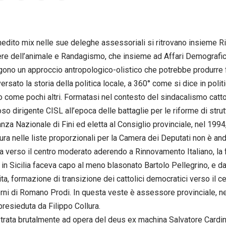
nedito mix nelle sue deleghe assessoriali si ritrovano insieme 
e dell’animale e Randagismo, che insieme ad Affari Demografici
no un approccio antropologico-olistico che potrebbe produrre fr
versato la storia della politica locale, a 360° come si dice in pol
to come pochi altri. Formatasi nel contesto del sindacalismo catt
so dirigente CISL all’epoca delle battaglie per le riforme di strut
eanza Nazionale di Fini ed eletta al Consiglio provinciale, nel 199
ura nelle liste proporzionali per la Camera dei Deputati non è and
a verso il centro moderato aderendo a Rinnovamento Italiano, l
e in Sicilia faceva capo al meno blasonato Bartolo Pellegrino, e da
ta, formazione di transizione dei cattolici democratici verso il ce
rni di Romano Prodi. In questa veste è assessore provinciale, nel
presieduta da Filippo Collura.
rata brutalmente ad opera del deus ex machina Salvatore Cardina