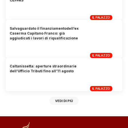
CEFPAS
IL PALAZZO
Salvaguardato il finanziamentodell’ex
Caserma Capitano Franco: già
aggiudicati i lavori di riqualificazione
IL PALAZZO
Caltanissetta: aperture straordinarie
dell’Ufficio Tributi fino all’11 agosto
IL PALAZZO
VEDI DI PIÙ