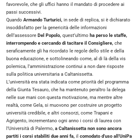
favorevole, che gli uffici hanno il mandato di procedere ai
passi successivi.
Quando
Armando Turturici,
in sede di replica, si è dichiarato
insoddisfatto per la genericità delle informazioni
dell’assessore
Del Popolo,
quest’ultimo
ha perso le staffe,
interrompendo e cercando di tacitare il Consigliere,
che
seraficamente gli ha ricordato le regole dello stile e della
buona educazione, e sottolineando come, al di là della vis
polemica, l’amministrazione continui a non dare risposte
sulla politica universitaria a Caltanissetta.
L’università era stata indicata come priorità del programma
della Giunta Tesauro, che ha mantenuto peraltro la delega
nelle sue mani con questa motivazione, ma mentre altre
realtà, come Gela, si muovono per costruire un progetto
università credibile, e altri consorzi, come Trapani e
Agrigento, incrementano ogni anno i corsi di laurea con
l’Università di Palermo,
a Caltanissetta non sono ancora
partiti i corsi stabiliti due anni fa,
il
comodato d’uso all’UniPa