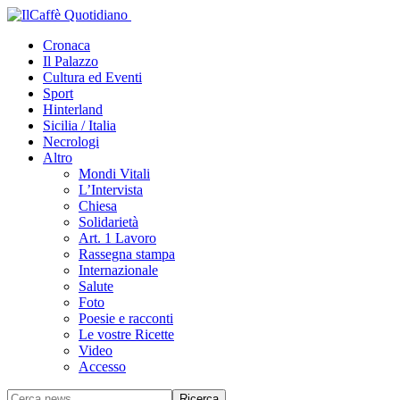
Cronaca
Il Palazzo
Cultura ed Eventi
Sport
Hinterland
Sicilia / Italia
Necrologi
Altro
Mondi Vitali
L’Intervista
Chiesa
Solidarietà
Art. 1 Lavoro
Rassegna stampa
Internazionale
Salute
Foto
Poesie e racconti
Le vostre Ricette
Video
Accesso