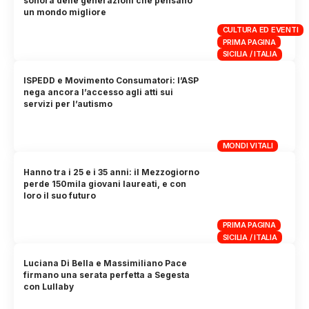
sonora delle generazioni che pensano
un mondo migliore
CULTURA ED EVENTI
PRIMA PAGINA
SICILIA / ITALIA
ISPEDD e Movimento Consumatori: l’ASP
nega ancora l’accesso agli atti sui
servizi per l’autismo
MONDI VITALI
Hanno tra i 25 e i 35 anni: il Mezzogiorno
perde 150mila giovani laureati, e con
loro il suo futuro
PRIMA PAGINA
SICILIA / ITALIA
Luciana Di Bella e Massimiliano Pace
firmano una serata perfetta a Segesta
con Lullaby