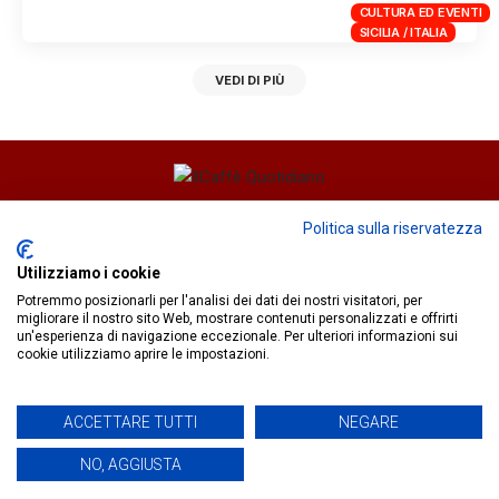
CULTURA ED EVENTI
SICILIA / ITALIA
VEDI DI PIÙ
Direttore responsabile
Fiorella Falci
Politica sulla riservatezza
93100 Caltanissetta (CL)
Utilizziamo i cookie
redazione@ilcaffequotidiano.online
Potremmo posizionarli per l'analisi dei dati dei nostri visitatori, per
C.F. 92076900858
migliorare il nostro sito Web, mostrare contenuti personalizzati e offrirti
Chi siamo
un'esperienza di navigazione eccezionale. Per ulteriori informazioni sui
Privacy & Cookie Policy
cookie utilizziamo aprire le impostazioni.
ACCETTARE TUTTI
NEGARE
IlCaffèQuotidiano.online è una testata giornalistica registrata
presso il Tribunale di Caltanissetta n.02/2024 del 17/07/2024 |
NO, AGGIUSTA
Realizzato da
Creative Agency