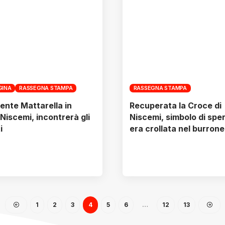
GINA
RASSEGNA STAMPA
RASSEGNA STAMPA
dente Mattarella in
Recuperata la Croce di
 Niscemi, incontrerà gli
Niscemi, simbolo di spe
i
era crollata nel burrone
1
2
3
4
5
6
…
12
13