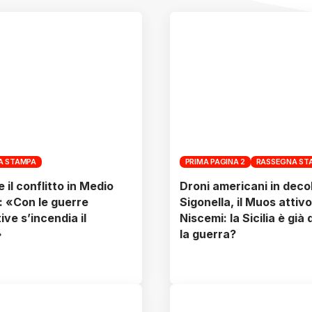
A STAMPA
PRIMA PAGINA 2
RASSEGNA ST
e il conflitto in Medio
Droni americani in deco
: «Con le guerre
Sigonella, il Muos attivo
ve s’incendia il
Niscemi: la Sicilia è già
»
la guerra?