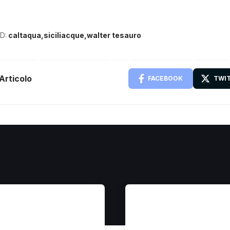
D:
caltaqua
siciliacque
walter tesauro
Articolo
FACEBOOK
TWI