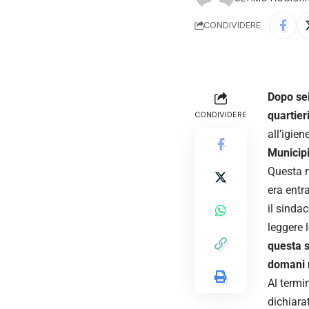
CONDIVIDERE
Dopo sei
quartieri
CONDIVIDERE
all’igien
Municipi
Questa m
era entra
il sinda
leggere 
questa s
domani m
Al termi
dichiara