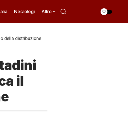
talia
Necrologi
Altro
no della distribuzione
tadini
a il
ne