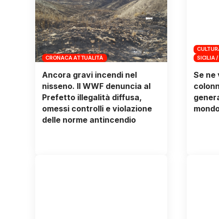
CULTUR
CRONACA ATTUALITÀ
SICILIA /
Ancora gravi incendi nel
Se ne 
nisseno. Il WWF denuncia al
colonn
Prefetto illegalità diffusa,
genera
omessi controlli e violazione
mondo 
delle norme antincendio