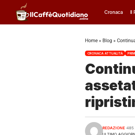
Cronaca
Il
Home
»
Blog
»
Continua 
CRONACA ATTUALITÀ
PRI
Continu
assetat
riprist
REDAZIONE
485
ULTIMO AGGIORN