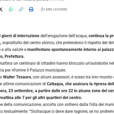
1 MIN LEGGERE
 giorni di interruzione
dell’erogazione dell’acqua,
continua la pr
,
soprattutto del centro storico, che pretendono il rispetto del di
e e alla salute e
manifestano spontaneamente intorno ai palazzi
o, Prefettura.
attina un centinaio di cittadini hanno bloccato un’autobotte ne
ta per rifornire il Palazzo municipale.
co
Walter Tesauro
, con alcuni assessori, è sceso tra loro munito
le ultime comunicazioni di
Caltaqua, che assicura la ripresa del
era, 23 settembre, a partire dalle ore 22 in alcune zone del cen
attina alle 7 per gli altri quartieri del centro.
ne della comunicazione, accolta con sollievo dalla folla dei man
to testualmente: “Siciliacque ci deve dare ragione, se no andre