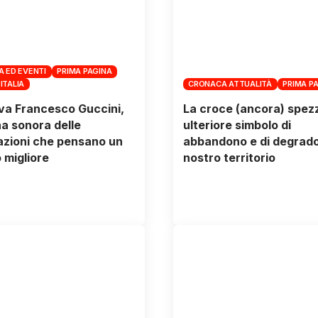
A ED EVENTI
PRIMA PAGINA
 ITALIA
CRONACA ATTUALITÀ
PRIMA P
va Francesco Guccini,
La croce (ancora) spez
a sonora delle
ulteriore simbolo di
zioni che pensano un
abbandono e di degrado
migliore
nostro territorio