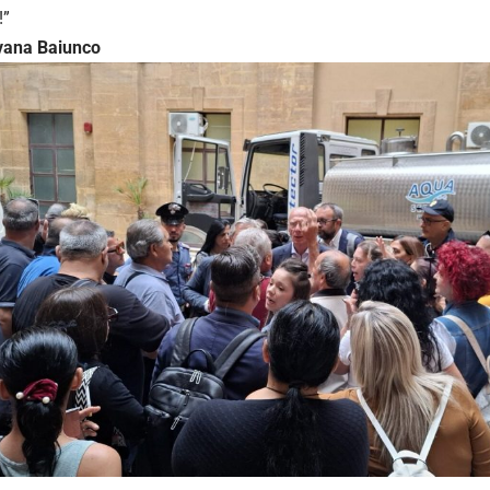
!”
Ivana Baiunco