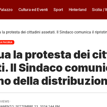
 Palazzo
Cultura ed Eventi
Sport
Hinterland
Sicilia / I
la protesta dei cittadini assetati. Il Sindaco comunica il ripristi
MA PAGINA
a la protesta dei cit
i. Il Sindaco comunic
ino della distribuzio
 VIEWS
AMENTO: SETTEMBRE 23, 2024 1:44 PM