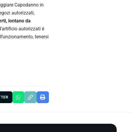
teggiare Capodanno in
egozi autorizzati,
erti, lontano da
artificio autorizzati è
alfunzionamento, tenersi
TTER