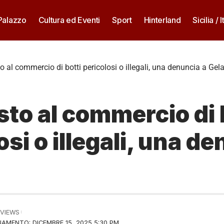
 Palazzo
Cultura ed Eventi
Sport
Hinterland
Sicilia / I
o al commercio di botti pericolosi o illegali, una denuncia a Gel
to al commercio di 
osi o illegali, una d
 VIEWS
AMENTO: DICEMBRE 15, 2025 5:30 PM