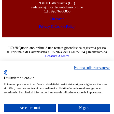
93100 Caltanissetta (CL)
redazione@ilcaffequotidiano.online
C.F. 92076900858
Chi siamo
Privacy & Cookie Policy
IlCaffèQuotidiano.online è una testata giornalistica registrata presso
il Tribunale di Caltanissetta n.02/2024 del 17/07/2024 | Realizzato da
Creative Agency
Politica sulla riservatezza
Welcome Back!
Sign in to your account
Utilizziamo i cookie
Potremmo posizionarli per l'analisi dei dati dei nostri visitatori, per migliorare il nostro
Nome utente o indirizzo email
sito Web, mostrare contenuti personalizzati e offrirti un'esperienza di navigazione
eccezionale. Per ulteriori informazioni sui cookie utilizziamo aprire le impostazioni.
Password
Ricordami
Accettare tutti
Negare