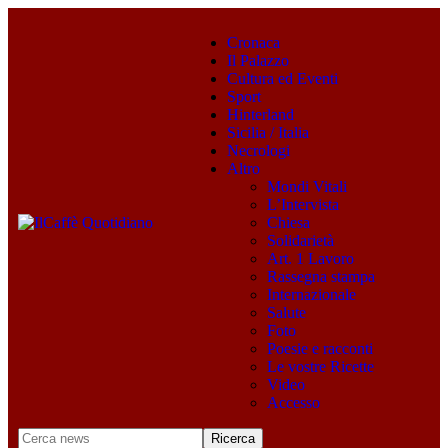
Cronaca
Il Palazzo
Cultura ed Eventi
Sport
Hinterland
Sicilia / Italia
Necrologi
Altro
Mondi Vitali
L’Intervista
Chiesa
Solidarietà
Art. 1 Lavoro
Rassegna stampa
Internazionale
Salute
Foto
Poesie e racconti
Le vostre Ricette
Video
Accesso