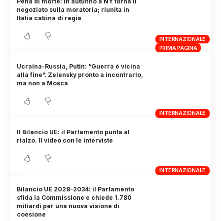
Pena di morte: in autunno a NY torna il
negoziato sulla moratoria; riunita in
Italia cabina di regia
INTERNAZIONALE
PRIMA PAGINA
Ucraina-Russia, Putin: “Guerra è vicina
alla fine”. Zelensky pronto a incontrarlo,
ma non a Mosca
INTERNAZIONALE
Il Bilancio UE: il Parlamento punta al
rialzo. Il video con le interviste
INTERNAZIONALE
Bilancio UE 2028-2034: il Parlamento
sfida la Commissione e chiede 1.780
miliardi per una nuova visione di
coesione