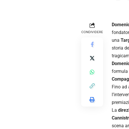
Domenic
fondator
CONDIVIDERE
una
Tar
storia d
tragicam
Domenic
formula 
Compagni
Fino ad 
l’interv
premiazi
La
direz
Cannistr
scena ar