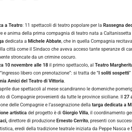
a a Teatro
: 11 spettacoli di teatro popolare per la
Rassegna ded
e e anima della prima compagnia di teatro nata a Caltanissetta
ga
dedicata a
Michele Abbate
, che in quella Compagnia recitava
ella città come il Sindaco che aveva acceso tante speranze di 
ente stroncate da un crimine oscuro.
a 10 novembre alle 18
il primo spettacolo, al
Teatro Margherit
“ingresso libero con prenotazione”: si tratta de “
I soliti sospetti
”
a Amici del Teatro di Vittoria
.
aprile due spettacoli al mese scandiranno le domeniche pomerig
ento di Compagnie provenienti da tutte le province siciliane. Il
27 
one delle Compagnie e l’assegnazione della
targa dedicata a M
ione artistica
del progetto è di
Giorgio Villa
, il coordinamento ge
aci,
direttore di produzione
Ernesto Cerrito
, presenti con succes
tistica, eredi della tradizione teatrale iniziata da Peppe Nasca e