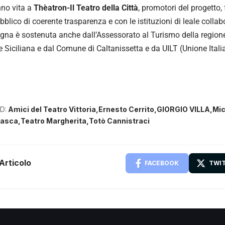
no vita a
Thèatron-Il
Teatro della Città
, promotori del progetto,
ubblico di coerente trasparenza e con le istituzioni di leale colla
gna è sostenuta anche dall’Assessorato al Turismo della region
e Siciliana e dal Comune di Caltanissetta e da UILT (Unione Itali
D:
Amici del Teatro Vittoria
Ernesto Cerrito
GIORGIO VILLA
Mic
Nasca
Teatro Margherita
Totò Cannistraci
Articolo
FACEBOOK
TWI