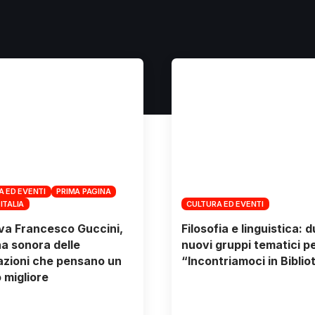
A ED EVENTI
PRIMA PAGINA
 ITALIA
CULTURA ED EVENTI
va Francesco Guccini,
Filosofia e linguistica: 
a sonora delle
nuovi gruppi tematici p
zioni che pensano un
“Incontriamoci in Biblio
migliore