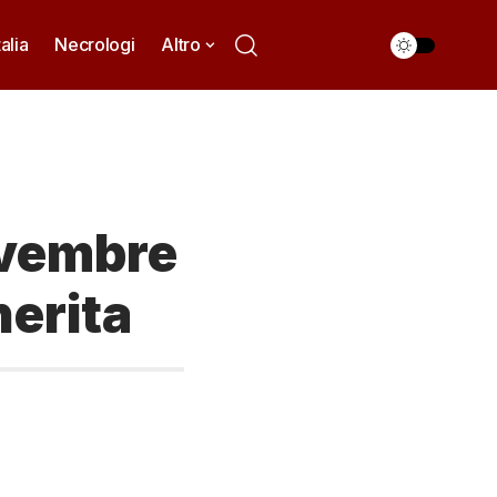
talia
Necrologi
Altro
ovembre
herita