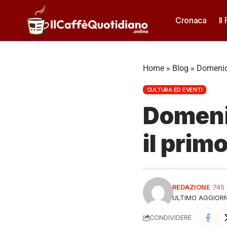
Cronaca
Il
Home
»
Blog
»
Domenica
CULTURA ED EVENTI
Domenic
il prim
REDAZIONE
745
ULTIMO AGGIORN
CONDIVIDERE