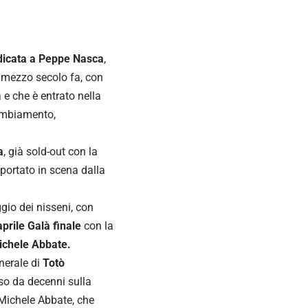
icata a Peppe Nasca
,
 mezzo secolo fa, con
 e che è entrato nella
cambiamento,
a
, già sold-out con la
 portato in scena dalla
gio dei nisseni, con
aprile Galà finale
con la
ichele Abbate.
nerale di
Totò
so da decenni sulla
 Michele Abbate, che