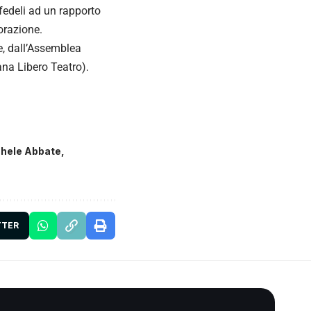
 fedeli ad un rapporto
borazione.
e, dall’Assemblea
ana Libero Teatro).
hele Abbate
TTER