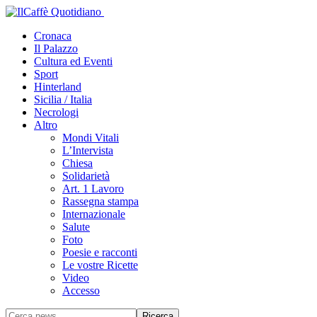
Cronaca
Il Palazzo
Cultura ed Eventi
Sport
Hinterland
Sicilia / Italia
Necrologi
Altro
Mondi Vitali
L’Intervista
Chiesa
Solidarietà
Art. 1 Lavoro
Rassegna stampa
Internazionale
Salute
Foto
Poesie e racconti
Le vostre Ricette
Video
Accesso