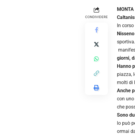
MONTA 
Caltanis
CONDIVIDERE
In corso
Nisseno
sportiva
manifes
giorni, 
Hanno pr
piazza, 
molti di
Anche pe
con uno 
che poss
Sono due
lo può p
ormai da