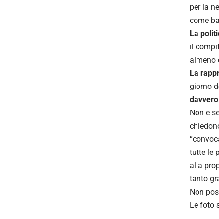
per la n
come bas
La polit
il compi
almeno c
La rapp
giorno d
davvero 
Non è se
chiedono
“convoca
tutte le 
alla pro
tanto gra
Non pos
Le foto 