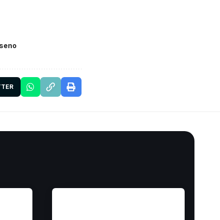
sseno
TTER