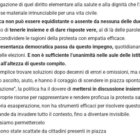
egazione di quel diritto elementare alla salute e alla dignità che
e materiale irrinunciabile per una vita civile.
ica non può essere equidistante o assente da nessuna delle due
to di
tenerle insieme e di dare risposte vere,
al di là delle parol
ondividere le ragioni della protesta con empatia efficace.
resentanza democratica passa da questo impegno,
quotidianam
elle elezioni.
E non è sufficiente l’unanimità nelle aule delle isti
all’altezza di questo compito.
mplice trovare soluzioni dopo decenni di errori e omissioni, ma 
 ascolto, aiuto, e hanno il coraggio di scendere in piazza spo
zione”, la politica ha il dovere di
mettersi in discussione insiem
proprie risorse per rappresentare e rendere proficua la protesta sa
pria esasperazione, non ha strumenti efficaci per risolvere ques
nde da invadere tutto il contesto, fino a diventare invisibile.
siamo permettercelo
sono state scattate da cittadini presenti in piazza