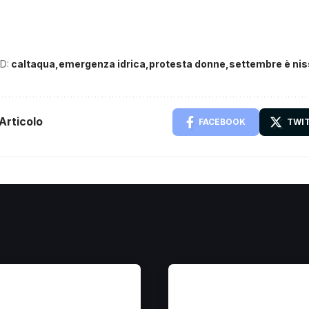
D:
caltaqua
emergenza idrica
protesta donne
settembre è ni
Articolo
FACEBOOK
TWI