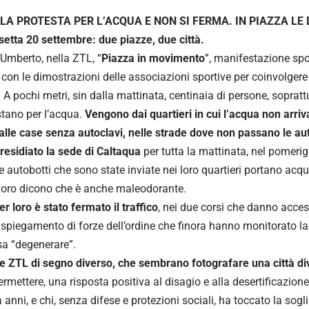
LA PROTESTA PER L’ACQUA E NON SI FERMA. IN PIAZZA LE 
setta 20 settembre: due piazze, due città.
 Umberto, nella ZTL, “
Piazza in movimento
”, manifestazione spo
con le dimostrazioni delle associazioni sportive per coinvolgere i
. A pochi metri, sin dalla mattinata, centinaia di persone, soprat
tano per l’acqua.
Vengono dai quartieri in cui l’acqua non arri
dalle case senza autoclavi, nelle strade dove non passano le aut
esidiato la sede di Caltaqua
per tutta la mattinata, nel pomeri
le autobotti che sono state inviate nei loro quartieri portano acq
 loro dicono che è anche maleodorante.
r loro è stato fermato il traffico
, nei due corsi che danno acces
spiegamento di forze dell’ordine che finora hanno monitorato la 
a “degenerare”.
 ZTL di segno diverso, che sembrano fotografare una città div
ermettere, una risposta positiva al disagio e alla desertificazione
 anni, e chi, senza difese e protezioni sociali, ha toccato la sogl