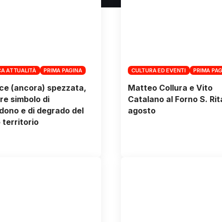
A ATTUALITÀ
PRIMA PAGINA
CULTURA ED EVENTI
PRIMA PA
ce (ancora) spezzata,
Matteo Collura e Vito
ore simbolo di
Catalano al Forno S. Rita
ono e di degrado del
agosto
 territorio