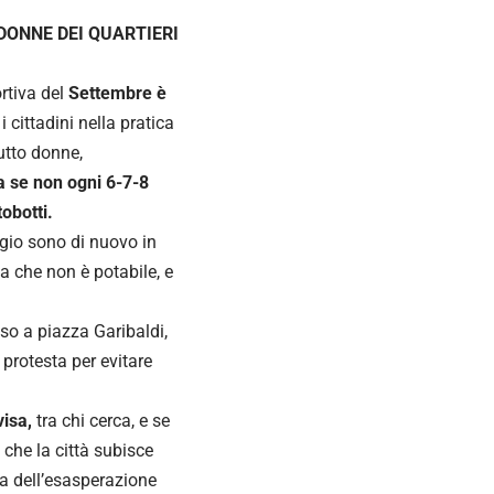
DONNE DEI QUARTIERI
rtiva del
Settembre è
 cittadini nella pratica
tutto donne,
va se non ogni 6-7-8
obotti.
ggio sono di nuovo in
ua che non è potabile, e
so a piazza Garibaldi,
protesta per evitare
isa,
tra chi cerca, e se
 che la città subisce
ia dell’esasperazione